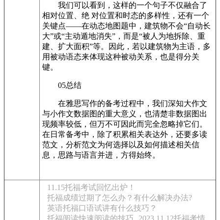
我们可以看到，这样的一个句子不仅融合了
相对位置、绝 对位置和时态的多样性，还有一个
关键点——在动态地图题中，建筑物不会“自动长
大”或“主动遁地消失”，而是“被人为地拆除、重
建、扩大面积”等。因此，若以建筑物为主语，多
用被动语态来体现这种被动关系，也是得分关
键。
05总结
在雅思写作的备考过程中，我们深知大作文
与小作文数据图的重大意义，也清楚非数据图出
现频率较低，但万不可因此而完全忽略掉它们。
在日常备考中，除了积累相关表达外，还要多读
范文，分析范文为何选择以及如何描述相关信
息，思路与语言并进，方得始终。
11.15托福考试回忆出炉！
托福成绩过期了怎么办？有什么解决办法?
英语托福口语试讲有什么技巧？
托福阅读快速阅读的技巧
2023.11.12托福考情