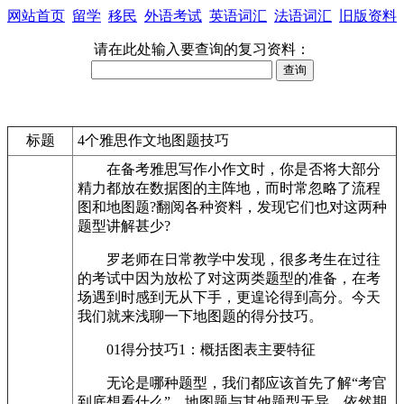
网站首页
留学
移民
外语考试
英语词汇
法语词汇
旧版资料
请在此处输入要查询的复习资料：
标题
4个雅思作文地图题技巧
在备考雅思写作小作文时，你是否将大部分
精力都放在数据图的主阵地，而时常忽略了流程
图和地图题?翻阅各种资料，发现它们也对这两种
题型讲解甚少?
罗老师在日常教学中发现，很多考生在过往
的考试中因为放松了对这两类题型的准备，在考
场遇到时感到无从下手，更遑论得到高分。今天
我们就来浅聊一下地图题的得分技巧。
01得分技巧1：概括图表主要特征
无论是哪种题型，我们都应该首先了解“考官
到底想看什么”。地图题与其他题型无异，依然期