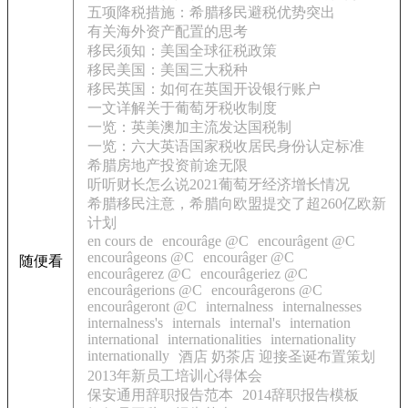
五项降税措施：希腊移民避税优势突出
有关海外资产配置的思考
移民须知：美国全球征税政策
移民美国：美国三大税种
移民英国：如何在英国开设银行账户
一文详解关于葡萄牙税收制度
一览：英美澳加主流发达国税制
一览：六大英语国家税收居民身份认定标准
希腊房地产投资前途无限
听听财长怎么说2021葡萄牙经济增长情况
希腊移民注意，希腊向欧盟提交了超260亿欧新
计划
en cours de
encourâge @C
encourâgent @C
encourâgeons @C
encourâger @C
随便看
encourâgerez @C
encourâgeriez @C
encourâgerions @C
encourâgerons @C
encourâgeront @C
internalness
internalnesses
internalness's
internals
internal's
internation
international
internationalities
internationality
internationally
酒店 奶茶店 迎接圣诞布置策划
2013年新员工培训心得体会
保安通用辞职报告范本
2014辞职报告模板