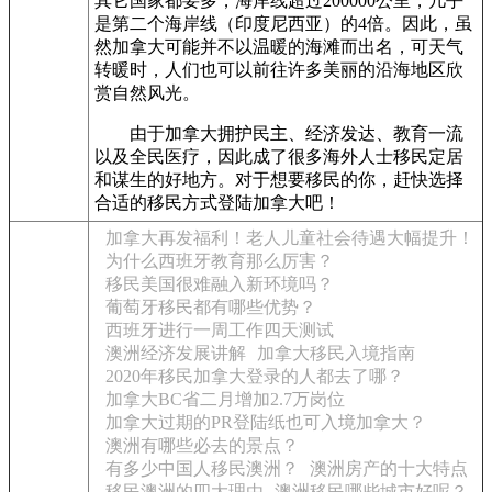
其它国家都要多，海岸线超过200000公里，几乎
是第二个海岸线（印度尼西亚）的4倍。因此，虽
然加拿大可能并不以温暖的海滩而出名，可天气
转暖时，人们也可以前往许多美丽的沿海地区欣
赏自然风光。
由于加拿大拥护民主、经济发达、教育一流
以及全民医疗，因此成了很多海外人士移民定居
和谋生的好地方。对于想要移民的你，赶快选择
合适的移民方式登陆加拿大吧！
加拿大再发福利！老人儿童社会待遇大幅提升！
为什么西班牙教育那么厉害？
移民美国很难融入新环境吗？
葡萄牙移民都有哪些优势？
西班牙进行一周工作四天测试
澳洲经济发展讲解
加拿大移民入境指南
2020年移民加拿大登录的人都去了哪？
加拿大BC省二月增加2.7万岗位
加拿大过期的PR登陆纸也可入境加拿大？
澳洲有哪些必去的景点？
有多少中国人移民澳洲？
澳洲房产的十大特点
移民澳洲的四大理由
澳洲移民哪些城市好呢？