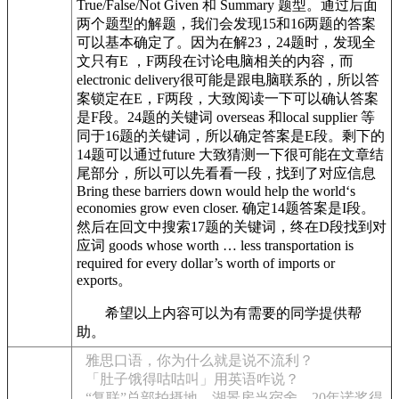
True/False/Not Given 和 Summary 题型。通过后面
两个题型的解题，我们会发现15和16两题的答案
可以基本确定了。因为在解23，24题时，发现全
文只有E ，F两段在讨论电脑相关的内容，而
electronic delivery很可能是跟电脑联系的，所以答
案锁定在E，F两段，大致阅读一下可以确认答案
是F段。24题的关键词 overseas 和local supplier 等
同于16题的关键词，所以确定答案是E段。剩下的
14题可以通过future 大致猜测一下很可能在文章结
尾部分，所以可以先看看一段，找到了对应信息
Bring these barriers down would help the world‘s
economies grow even closer. 确定14题答案是I段。
然后在回文中搜索17题的关键词，终在D段找到对
应词 goods whose worth … less transportation is
required for every dollar’s worth of imports or
exports。
希望以上内容可以为有需要的同学提供帮
助。
雅思口语，你为什么就是说不流利？
「肚子饿得咕咕叫」用英语咋说？
“复联”总部拍摄地，湖景房当宿舍，20年诺奖得