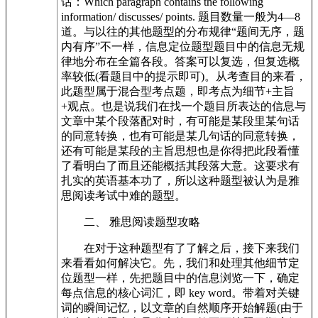
话：Which paragraph contains the following
information/ discusses/ points. 题目数量一般为4—8
道。与以往的其他题型的分布规律“题间无序，题
内有序”不一样，信息定位题型题目中的信息无规
律地分布在全篇各段。答案可以复选，但复选概
率较低(看题目中的提示即可)。从考查目的来看，
此题型属于混合型考点题，即考点为细节+主旨
+观点。也是说我们在找一个题目所表达的信息与
文章中某个段落配对时，有可能是某段里某句话
的同意转换，也有可能是某几句话的同意转换，
还有可能是某段的主旨思想也是你得把此段看懂
了看明白了而且还能概括其段落大意。这要求有
扎实的英语基本功了，所以这种题型被认为是雅
思阅读考试中难的题型。
二、 雅思阅读题型攻略
在对于这种题型有了了解之后，接下来我们
来看看如何解决它。先，我们和处理其他细节定
位题型一样，先把题目中的信息浏览一下，确定
每点信息的核心词汇，即 key word。带着对关键
词的瞬间记忆，以文章的自然顺序开始解题(由于