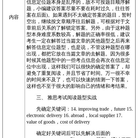
信息定位题本身是乱序的，故不可按题目顺序解
题，小编建议答案尽量不要在耗时过久，往往答
案在后面)。如果遇到不太确定答案的题目，暂时
内容
空出，继续按文章顺序往后解题，可根据对于文
章前后关系的了解锁定答案。另外，由于这种题
型本身难度系数较高，解题的正确率很低，建议
考生一定在解答过当篇文章的其他题型之后再来
解答信息定位题型，也是说，不管这种题型在哪
出现，都把它放在当篇文章的去解题。因为很多
时候其他题型中的一些考点信息会再次在信息定
位中出现，这样我们可以很快的确定答案了，却
避免了重复阅读，并且节省了时间。万一很不幸
的时间来不及了，也可以快速的猜测一下答案，
这样也不至于很大的影响自己的情绪和考结果。
三、 雅思考试阅读题型实战
先确定关键词：14. improving trade，future 15.
electronic delivery 16. abroad，local supplier 17.
value of goods，cost of delivery
确定好关键词后可以先解决后面的