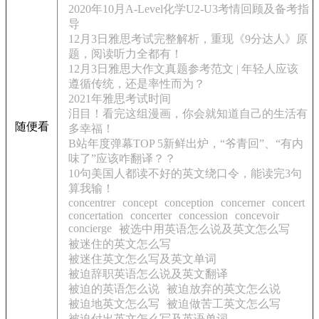
2020年10月A-Level化学U2-U3考情回顾及备考指
导
12月3日雅思考试完整解析，重现《9分达人》原
题，阅读听力全都有！
12月3日雅思大作文真题参考范文 | 年轻人应该
遵循传统，还是率性而为？
2021年雅思考试时间
泪目！看完这组漫画，你会就知道自己的生活有
随便看
多幸福！
B站年度弹幕TOP 5新鲜出炉，“爷青回”、“有内
味了”应该咋翻译？？
10句美国人都读不好的英文绕口令，能读完3句
算我输！
concentrer
concept
conception
concerner
concert
concertation
concerter
concession
concevoir
concierge
被选中用英语怎么说及英文怎么写
被迷住的英文怎么写
被迷住英文怎么写及英文单词
被迫辞职英语怎么说及英文翻译
被迫的英语怎么说
被迫放弃的英文怎么说
被迫地英文怎么写
被迫做苦工英文怎么写
被迫付出英文怎么写及英语单词