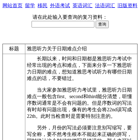
网站首页
留学
移民
外语考试
英语词汇
法语词汇
旧版资料
请在此处输入要查询的复习资料：
标题
雅思听力关于日期难点介绍
长期以来，时间和日期都是雅思听力考试中
经常出现的考点和难点，下面来分享一下雅思听
力日期的难点，想知道雅思考试听力有哪些日期
难点的话，不要错过。
当大家参加雅思听力考试里，雅思听力日期
难点一般包含first、second和third能分清楚，听懂
序数词通常是不会有问题的。但是序数词的写法
有时却有问题出现，像有的考生会将22nd误写成
22th。此时当检查时是需要特别注意的。
另外，月份的写法必须要注意别写缩写，要
写全称，要不然考生根本不能起来正确的拼写，