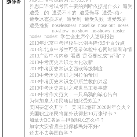
随便看
雅思口语考试考官主要的判断依据是什么?
遭受
遭受…的
遭受不幸的
遭受侮辱
遭受<俗>
遭受冰雹损坏的
遭受到
遭受失败
遭受戏弄
noselessness
noselike
nose-out
noses
遭受挫折
no-show
no show
no-shows
nosier
nosies
nosiest
学生会主席个人述职报告
2013年北京中考择校生比例再降低5个百分点
2013年北京中考生可登录体检中心网站查看详情
2013广西中考内容“看透”是否要改成“背诵”？
2013中考历史常识之大化改新
2013中考历史常识之西欧等级制度
2013中考历史常识之阿拉伯帝国
2013中考历史常识之伊斯兰教的兴起
2013中考历史常识之邓世昌主要事迹
2013中考作文范文：一只乌鸦的诚心告白
为何加拿大移民项目如此受欢迎?
美国要怎么开学？
美国E2签证2020财年会火？
美国职业移民将额外获得超10万张绿卡？
加拿大BC省雇主担保移民怎么样？
加拿大安省雇主担保移民好不好?
还去不去美国留学？