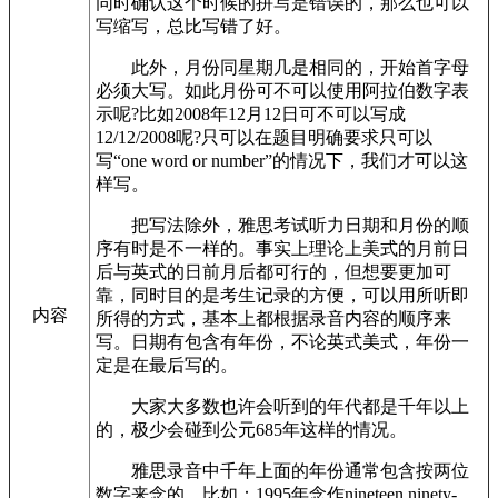
同时确认这个时候的拼写是错误的，那么也可以
写缩写，总比写错了好。
此外，月份同星期几是相同的，开始首字母
必须大写。如此月份可不可以使用阿拉伯数字表
示呢?比如2008年12月12日可不可以写成
12/12/2008呢?只可以在题目明确要求只可以
写“one word or number”的情况下，我们才可以这
样写。
把写法除外，雅思考试听力日期和月份的顺
序有时是不一样的。事实上理论上美式的月前日
后与英式的日前月后都可行的，但想要更加可
靠，同时目的是考生记录的方便，可以用所听即
内容
所得的方式，基本上都根据录音内容的顺序来
写。日期有包含有年份，不论英式美式，年份一
定是在最后写的。
大家大多数也许会听到的年代都是千年以上
的，极少会碰到公元685年这样的情况。
雅思录音中千年上面的年份通常包含按两位
数字来念的，比如：1995年念作nineteen ninety-