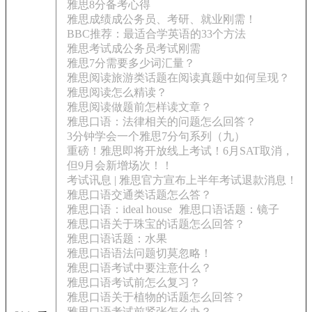
雅思8分备考心得
雅思成绩成公务员、考研、就业刚需！
BBC推荐：最适合学英语的33个方法
雅思考试成公务员考试刚需
雅思7分需要多少词汇量？
雅思阅读旅游类话题在阅读真题中如何呈现？
雅思阅读怎么精读？
雅思阅读做题前怎样读文章？
雅思口语：法律相关的问题怎么回答？
3分钟学会一个雅思7分句系列（九）
重磅！雅思即将开放线上考试！6月SAT取消，
但9月会新增场次！！
考试讯息 | 雅思官方宣布上半年考试退款消息！
雅思口语交通类话题怎么答？
雅思口语：ideal house
雅思口语话题：镜子
雅思口语关于珠宝的话题怎么回答？
雅思口语话题：水果
雅思口语语法问题切莫忽略！
雅思口语考试中要注意什么？
雅思口语考试前怎么复习？
雅思口语关于植物的话题怎么回答？
雅思口语考试前紧张怎么办？