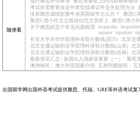
现行雅思评分标准
雅思准备证上的内容都有哪些
考试前需要更改证件类型或者证件丢失处理办法
没有雅思成绩想要申请英国留学怎么办？
雅思G
雅思G类小作文之投诉信范文赏析上
雅思G类小
leopardite
leopoldite
关于雅思的五个常见问题梳理
随便看
squalor
squalors
sq
长安大学兴华学院理科录取分数线(四川)
北京交通
北京交通运输职业学院理科录取分数线(山东)
北
北京交通运输职业学院理科录取分数线(吉林)
北
最新资讯汇总 | 各国出入境政策更新（一）
葡萄
澳洲移民：澳大利亚国家介绍
瓦努阿图移民：瓦
出国留学网出国外语考试提供雅思、托福、GRE等外语考试复