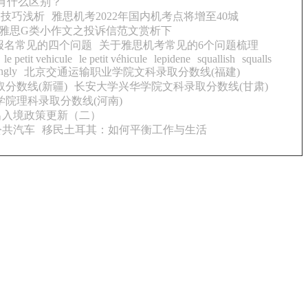
有什么区别？
题技巧浅析
雅思机考2022年国内机考点将增至40城
雅思G类小作文之投诉信范文赏析下
报名常见的四个问题
关于雅思机考常见的6个问题梳理
le petit vehicule
le petit véhicule
lepidene
squallish
squalls
ngly
北京交通运输职业学院文科录取分数线(福建)
分数线(新疆)
长安大学兴华学院文科录取分数线(甘肃)
院理科录取分数线(河南)
国出入境政策更新（二）
公共汽车
移民土耳其：如何平衡工作与生活