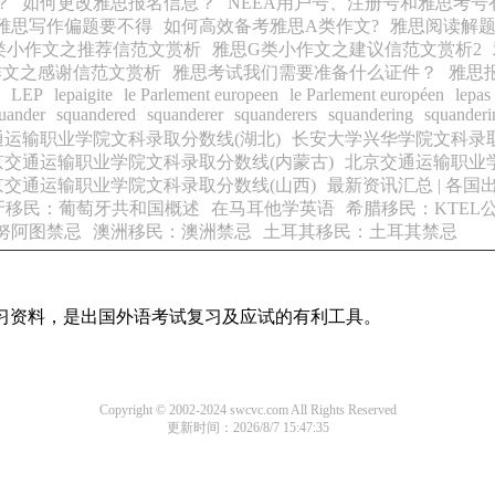
？
如何更改雅思报名信息？
NEEA用户号、注册号和雅思考号
雅思写作偏题要不得
如何高效备考雅思A类作文?
雅思阅读解
类小作文之推荐信范文赏析
雅思G类小作文之建议信范文赏析2
作文之感谢信范文赏析
雅思考试我们需要准备什么证件？
雅思
LEP
lepaigite
le Parlement europeen
le Parlement européen
lepas
uander
squandered
squanderer
squanderers
squandering
squanderi
运输职业学院文科录取分数线(湖北)
长安大学兴华学院文科录取
京交通运输职业学院文科录取分数线(内蒙古)
北京交通运输职业学
京交通运输职业学院文科录取分数线(山西)
最新资讯汇总 | 各
牙移民：葡萄牙共和国概述
在马耳他学英语
希腊移民：KTEL
努阿图禁忌
澳洲移民：澳洲禁忌
土耳其移民：土耳其禁忌
习资料，是出国外语考试复习及应试的有利工具。
Copyright © 2002-2024 swcvc.com All Rights Reserved
更新时间：2026/8/7 15:47:35