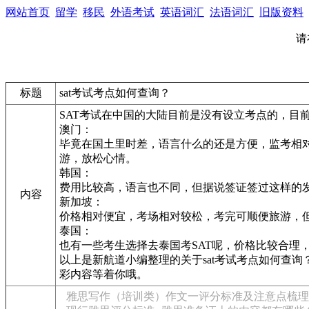
网站首页
留学
移民
外语考试
英语词汇
法语词汇
旧版资料
请
标题
sat考试考点如何查询？
SAT考试在中国的大陆目前是没有设立考点的，目
澳门：
毕竟在国土里时差，语言什么的还是方便，监考相
游，放松心情。
韩国：
费用比较高，语言也不同，但据说签证签过这样的发
内容
新加坡：
价格相对便宜，考场相对较松，考完可顺便旅游，
泰国：
也有一些考生选择去泰国考SAT呢，价格比较合理
以上是新航道小编整理的关于sat考试考点如何查询？
彩内容等着你哦。
雅思写作（培训类）作文一评分标准及注意点梳理