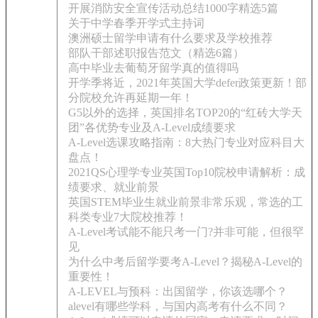
开展消防安全宣传活动总结1000字精选5篇
关于中学春季开学式主持词
澳洲硕士留学申请有什么要求及学校推荐
部队干部述职报告范文（精选6篇）
高中毕业去葡萄牙留学真的值得吗
开学季将近，2021年英国大学defer政策更新！部
分院校允许再延期一年！
G5以外的选择，英国排名TOP20的“红砖大学天
团”各优势专业及A-Level成绩要求
A-Level选课攻略指南：8大热门专业对应科目大
盘点！
2021QS心理学专业英国Top10院校申请解析：成
绩要求、就业前景
英国STEM毕业生就业前景非常乐观，常选的工
科类专业7大院校推荐！
A-Level考试能不能只考一门?并非可能，但很罕
见
为什么中考后留学要考A-Level？揭秘A-Level的
重要性！
A-LEVEL与预科：出国留学，你该选哪个？
alevel有哪些学科，与国内高考有什么不同？