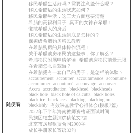
移民希腊生活好吗？需要注意些什么呢？
移民希腊后的生活状态如何？
移民希腊生活，这三大方面您要清楚
希腊的高福利日子
真正的女神在希腊！
懒散希腊人的身后
移民希腊后的生活到底是怎样的？
保姆级希腊购房移民教程
在希腊购房的具体操作流程！
关于希腊购房移民的这些事，你了解么？
希腊移民附属申请解读
希腊购房移民前景无限
在希腊怎么自驾游？
在希腊拥有一套自己的房子，是怎样的体验？
accoutrement
accoutrer
accoutumance
accoutume
accoutumer
accoutumé
accouvage
accouver
Accra
accreditation
blackhead
blackheads
black hole
black hole of calcutta
black holes
black ice
black ices
blacking
blacking out
随便看
blackishly
有效课堂教学心得体会(模板7篇)
2022年下半年海南教师资格证面试时间
民族团结主题演讲稿范文7篇
北京市房屋租赁合同2000字
成长手册家长寄语32句