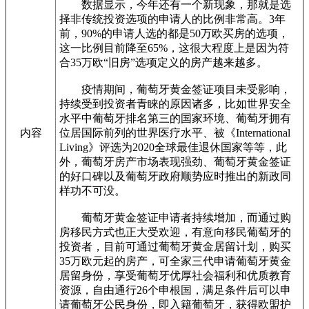
数据显示，今年还有一个新现象，那就是选
择非传统投资选项的申请人的比例非常高。3年
前，90%的申请人选的都是50万欧买房的选项，
这一比例目前降至65%，这很大程度上是因为符
合35万欧“旧房”选项定义的房产越来越多。
疫情期间，葡萄牙黄金签证项目未受影响，
持续受到投资者青睐的原因诸多，比如世界安全
水平中葡萄牙排名第三的国家环境、葡萄牙拥有
内容
位居国际前列的世界医疗水平、被《International
Living》评选为2020全球最佳退休国家等等，此
外，葡萄牙房产市场表现强劲、葡萄牙黄金签证
的好口碑以及葡萄牙政府顺势应时推出的新政同
样功不可没。
葡萄牙黄金签证申请者持续增加，而通过购
房移民方式也正大受欢迎，有意向移民葡萄牙的
投资者，目前可通过葡萄牙黄金居留计划，购买
35万欧元起的房产，可全家三代申请葡萄牙黄金
居留身份，享受葡萄牙优厚社会福利和优质教育
资源，自由通行26个申根国，满足条件后可以申
请葡萄牙公民身份，即入籍葡萄牙，获得欧盟护