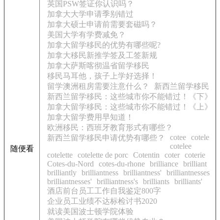
英国PSW签证你认识吗？
加拿大大学申请季别错过
加拿大硕士申请前需要套磁吗？
美国大学有学费减免？
加拿大留学移民的优势有哪些呢?
加拿大移民新推学签及工签新规
加拿大萨斯喀彻温省留学移民
移民马耳他，孩子上学好选择！
留学澳洲租房需要注意什么？
新西兰留学移民
新西兰留学移民：这些城市你不能错过！《下》
加拿大留学移民：这些城市你不能错过！《上》
加拿大留学费用早知道！
欧洲移民：西班牙教育形式有哪些？
cotee
cotele
新西兰留学移民申请优势有哪些？
cotelee
随便看
cotelette
cotelette de porc
Cotentin
coter
coterie
Cotes-du-Nord
cotes-du-rhone
brilliance
brilliant
brilliantly
brilliantness
brilliantness'
brilliantnesses
brilliantnesses'
brilliantness's
brilliants
brilliants'
酒店前台员工工作自我鉴定800字
企业员工业绩不达标检讨书2020
就读美国波士顿学院体验