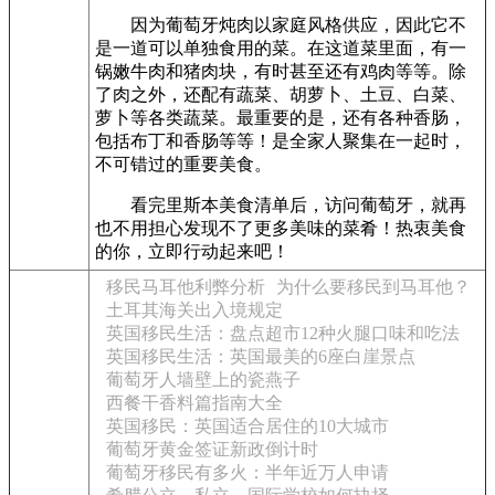
因为葡萄牙炖肉以家庭风格供应，因此它不
是一道可以单独食用的菜。在这道菜里面，有一
锅嫩牛肉和猪肉块，有时甚至还有鸡肉等等。除
了肉之外，还配有蔬菜、胡萝卜、土豆、白菜、
萝卜等各类蔬菜。最重要的是，还有各种香肠，
包括布丁和香肠等等！是全家人聚集在一起时，
不可错过的重要美食。
看完里斯本美食清单后，访问葡萄牙，就再
也不用担心发现不了更多美味的菜肴！热衷美食
的你，立即行动起来吧！
移民马耳他利弊分析
为什么要移民到马耳他？
土耳其海关出入境规定
英国移民生活：盘点超市12种火腿口味和吃法
英国移民生活：英国最美的6座白崖景点
葡萄牙人墙壁上的瓷燕子
西餐干香料篇指南大全
英国移民：英国适合居住的10大城市
葡萄牙黄金签证新政倒计时
葡萄牙移民有多火：半年近万人申请