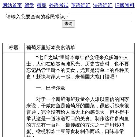
网站首页
留学
移民
外语考试
英语词汇
法语词汇
旧版资料
请输入您要查询的移民常识：
标题
葡萄牙里斯本美食清单
“七丘之城”里斯本每年都会迎来众多海外人
士，人们在欣赏海滩风光、历史古迹时，也不要
忘记品尝里斯本的美食，尤其是清单上的各种美
食！赶快与家人一起，来葡国大饱口福吧！
一、巴卡尔豪
对于一个新鲜海鲜数量令人难以置信的国家
来说，干咸鳕鱼是葡萄牙的国菜，虽然听起来很
普通，完全没有给人高大上的感觉大，但不得不
承认这是一道味道可口的美食。制作这种多肉鱼
的方法有一百种，最传统的方法之一是用炒鸡
蛋、橄榄和炸土豆等食材制作而成，口味非常