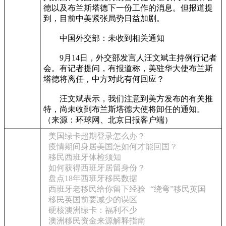
德以及布兰斯塔德下一份工作的消息。但报道提
到，目前中美紧张局势日益加剧。
中国外交部：未收到相关通知
9月14日，外交部发言人汪文斌主持例行记者
会。有记者提问，有报道称，美驻华大使布兰斯
塔德将离任，中方对此有何回应？
汪文斌表示，我们注意到美方发布的有关推
特，尚未收到布兰斯塔德大使将卸任的通知。
（来源：环球网、北京日报客户端）
美国绿卡超期登录怎么办？
疫情期间身居美国怎如何才能回国？
移民西班牙体检须知
如何获得西班牙居留身份？
盘点18年西班牙移民数据
西班牙老移民给你留下经验
“绕弯”移民英国
移民英国前要减少的误区
硬核澳洲绿卡：福利不少
澳洲移民资金来源解释指南