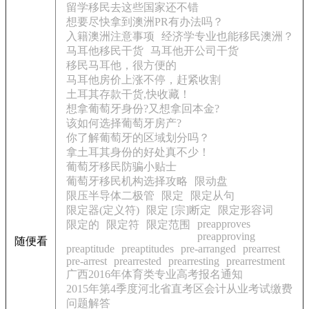
留学移民去这些国家还不错
想要尽快拿到澳洲PR有办法吗？
入籍澳洲注意事项
经济学专业也能移民澳洲？
马耳他移民干货
马耳他开公司干货
移民马耳他，很方便的
马耳他房价上涨不停，赶紧收割
土耳其存款干货,快收藏！
想拿葡萄牙身份?又想拿回本金?
该如何选择葡萄牙房产?
你了解葡萄牙的区域划分吗？
拿土耳其身份的好处真不少！
葡萄牙移民防骗小贴士
葡萄牙移民机构选择攻略
限动盘
限压半导体二极管
限定
限定从句
限定器(定义符)
限定 [宗]断定
限定形容词
preapproves
限定的
限定符
限定范围
preapproving
随便看
preaptitude
preaptitudes
pre-arranged
prearrest
pre-arrest
prearrested
prearresting
prearrestment
广西2016年体育类专业高考报名通知
2015年第4季度河北省直考区会计从业考试缴费
问题解答