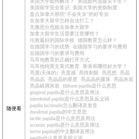
美国大学如何解压？
美国如何选拔尖子生？
美国留学安全常识
美国大学的资助制度
盘点加拿大那些“不会失业”的好专业
在加拿大留学怎样合法打工？
无雅思分也能去加拿大留学
加拿大留学生活需要注意哪些？
伦敦最好的国际学校
德国教育怎么样？
在德国学习的优势
在德国学习的要求与费用
在德国学习的要求与费用
马耳他教育的正确打开方式
马耳他纯英文英式教育
香港有哪些好大学？
亮度(天体的)
亮度感
亮得刺眼
亮思想
亮晶
亮晶晶
亮晶晶的星星
亮晶晶的露珠
亮晶灰岩
亮晶砾屑灰岩
filiform papilla是什么意思
gingival papilla是什么意思及用法
interdental papilla是什么意思及反义词
papilla lacrimalis怎么翻译及发音
随便看
duodenal papilla的中文意思
tactile papilla是什么意思及用法
acoustic papilla是什么意思及用法
nerve papilla的中文翻译及用法
papilla什么意思及同义词