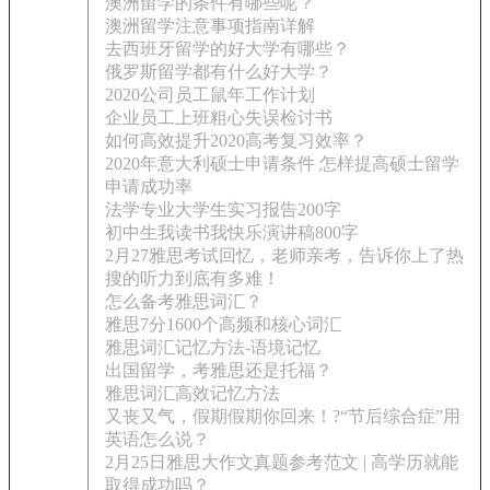
澳洲留学的条件有哪些呢？
澳洲留学注意事项指南详解
去西班牙留学的好大学有哪些？
俄罗斯留学都有什么好大学？
2020公司员工鼠年工作计划
企业员工上班粗心失误检讨书
如何高效提升2020高考复习效率？
2020年意大利硕士申请条件 怎样提高硕士留学
申请成功率
法学专业大学生实习报告200字
初中生我读书我快乐演讲稿800字
2月27雅思考试回忆，老师亲考，告诉你上了热
搜的听力到底有多难！
怎么备考雅思词汇？
雅思7分1600个高频和核心词汇
雅思词汇记忆方法-语境记忆
出国留学，考雅思还是托福？
雅思词汇高效记忆方法
又丧又气，假期假期你回来！?“节后综合症”用
英语怎么说？
2月25日雅思大作文真题参考范文 | 高学历就能
取得成功吗？