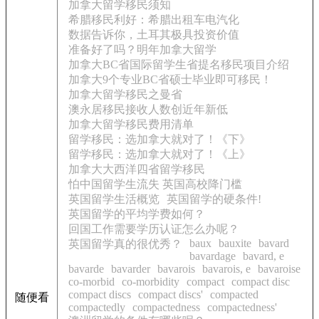
加拿大留学移民须知
希腊移民利好：希腊出租车电汽化
数据告诉你，土耳其极具投资价值
准备好了吗？明年加拿大留学
加拿大BC省国际留学生省提名移民项目介绍
加拿大9个专业BC省硕士毕业即可移民！
加拿大留学移民之曼省
澳永居移民接收人数创近年新低
加拿大留学移民费用清单
留学移民：选加拿大就对了！《下》
留学移民：选加拿大就对了！《上》
加拿大大西洋四省留学移民
怕中国留学生流失 英国高校降门槛
英国留学生活概览
英国留学的硬条件!
英国留学的平均学费如何？
回国工作需要学历认证怎么办呢？
baux
bauxite
bavard
英国留学真的很优秀？
bavardage
bavard, e
bavarde
bavarder
bavarois
bavarois, e
bavaroise
co-morbid
co-morbidity
compact
compact disc
compact discs
compact discs'
compacted
随便看
compactedly
compactedness
compactedness'