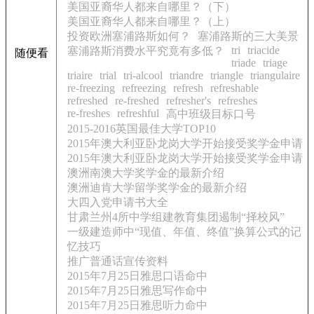
美国亚裔华人都来自哪里？（下）
美国亚裔华人都来自哪里？（上）
投资欧洲塞浦路斯如何？
塞浦路斯的三大美景
tri
triacide
塞浦路斯消费水平究竟有多低？
随便看
triade
triage
triaire
trial
tri-alcool
triandre
triangle
triangulaire
re-freezing
refreezing
refresh
refreshable
refreshed
re-freshed
refresher's
refreshes
re-freshes
refreshful
高中班级目标口号
2015-2016英国最佳大学TOP10
2015年澳大利亚卧龙岗大学开始接受奖学金申请
2015年澳大利亚卧龙岗大学开始接受奖学金申请
澳洲南澳大学奖学金的最新介绍
澳洲迪肯大学留学奖学金的最新介绍
大四入党申请书大全
甘肃兰州4所中学组建教育集团遏制“择校风”
一级建造师中“现值、年值、终值”换算公式的记
忆技巧
推广普通话宣传资料
2015年7月25日雅思口语命中
2015年7月25日雅思写作命中
2015年7月25日雅思听力命中