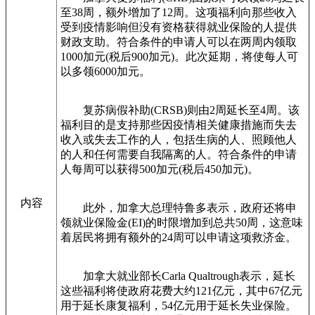
至38周，额外增加了12周。这项福利向那些收入
受到疫情影响但没有资格获得就业保险的人提供
财政支助。符合条件的申请人可以在两周内领取
1000加元(税后900加元)。此次延期，将使每人可
以多领6000加元。
复苏病假补助(CRSB)则由2周延长至4周。该
福利目的是支持那些因疫情相关健康措施而失去
收入或失去工作的人，包括生病的人、照顾他人
的人和任何需要自我隔离的人。符合条件的申请
人每周可以获得500加元(税后450加元)。
内容
此外，加拿大总理特鲁多表示，政府还将申
领就业保险金(EI)的时限增加到总共50周，这意味
着居民将拥有额外的24周可以申请这项救济金。
加拿大就业部长Carla Qualtrough表示，延长
这些福利将使政府花费大约121亿元，其中67亿元
用于延长康复福利，54亿元用于延长失业保险。