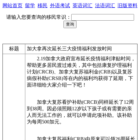
网站首页
留学
移民
外语考试
英语词汇
法语词汇
旧版资料
请输入您要查询的移民常识：
标题
加大拿再次延长三大疫情福利发放时间
2.19加拿大政府宣布延长疫情福利津贴时间，
帮助更多居民渡过难关，其中包括康复护理福利
计划(CRCB)、加拿大复苏福利金(CRB)以及复苏
病假补助(CRSB)等在内的福利均获得了延期，下
面详细给大家介绍一下吧！
加拿大复苏看护补助(CRCB)同样延长了12周
到38周。因必须照顾12岁以下孩子或有需要的亲
人而无法工作的，就可以申请此项补助。该补助
为每周500加元。
加拿大复苏福利(CRB)由原来可以领26周延长