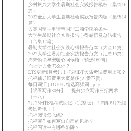
乡村振兴大学生暑期社会实践报告模板（集锦16
篇）
2022全新大学生暑期社会实践报告内容（集锦14
篇）
去英国留学申请帝国理工商学院的条件
大学生暑期社会实践报告心得感悟及总结报告
（合集12篇）
暑期大学生社会实践心得报告范本（大全11篇）
2022大学生暑期社会实践报告范文（汇总15篇）
周末愉快早安暖心问候语（精选160句）
托福听力要怎么记？
ETS更新8月考讯！托福IBT大陆考试费用上涨？
托福辅导班费用大概是多少?贵不贵?
每日词汇 | TOEFL 精选高频词 - jury
【眼看写作30分】— 提分独立写作三招两术
（十八）
7月25日托福考试回忆（完整版）！内附8月托福
考试考讯！！
托福阅读怎么练?
托福写作如何写出自己的风格？
托福阅读中有哪些陷阱？