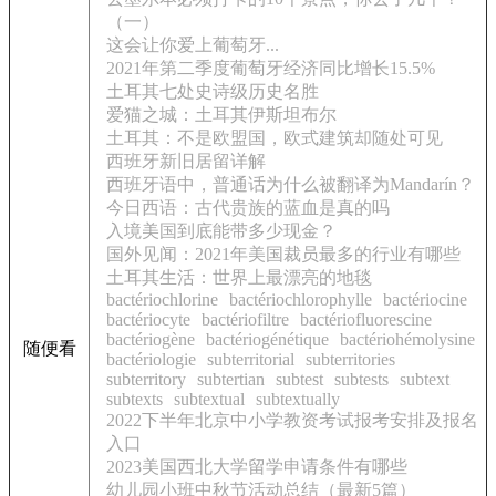
（一）
这会让你爱上葡萄牙...
2021年第二季度葡萄牙经济同比增长15.5%
土耳其七处史诗级历史名胜
爱猫之城：土耳其伊斯坦布尔
土耳其：不是欧盟国，欧式建筑却随处可见
西班牙新旧居留详解
西班牙语中，普通话为什么被翻译为Mandarín？
今日西语：古代贵族的蓝血是真的吗
入境美国到底能带多少现金？
国外见闻：2021年美国裁员最多的行业有哪些
土耳其生活：世界上最漂亮的地毯
bactériochlorine
bactériochlorophylle
bactériocine
bactériocyte
bactériofiltre
bactériofluorescine
bactériogène
bactériogénétique
bactériohémolysine
随便看
bactériologie
subterritorial
subterritories
subterritory
subtertian
subtest
subtests
subtext
subtexts
subtextual
subtextually
2022下半年北京中小学教资考试报考安排及报名
入口
2023美国西北大学留学申请条件有哪些
幼儿园小班中秋节活动总结（最新5篇）