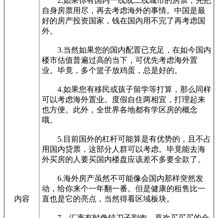
2.如果你有国内一线或二线城市的房票，先把
自身房票用尽，再去考虑海外的事情。中国是最
好的房产投资国家，钱在国内用不完了再考虑国
外。
3.当然如果您的国内配置已充足，在如今国内
楼市估值普遍过高的当下，可优先考虑海外置
业。毕竟，多个篮子放鸡蛋，总是好的。
4.如果您有移民或孩子留学等打算，那么同样
可以考虑海外置业。度假自住两相宜，打理起来
也方便。此外，全世界各地都有学区房的概念
哦。
5.目前国外的杠杆可能算是有优势的，且不占
用国内贷票，这部分人群可以考虑。毕竟能去海
外买房的人要买国内楼盘应该差不多要全款了。
6.海外房产虽然不可能像会国内那样突然发
动，给你来个一年翻一番。但是健康的租售比一
内容
直也是它的亮点，当然得看区域板块。
7、汇率有时像钝刀子割肉，喜欢买买买的会