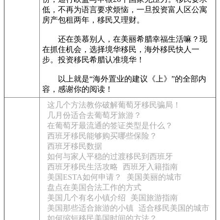
低，不再为语言要求烦恼，一旦投资富人区公寓
房产包租两年，移民又理财。
还在羡慕别人，在美丽希腊幸福生活嘛？现
在抓住机会，选择境华移民，海外移民快人一
步。投资移民希腊认准境华！
以上就是“海外置业的建议《上》”的全部内
容，感谢你的阅读！
这几个方法教你破解葡萄牙移民骗局！
几月份适合去葡萄牙旅游？
在葡萄牙最流通的签证类型是什么？
西班牙移民能够购买哪些保险？
西班牙移民数据
如何与家人平稳的过渡移民到西班牙
西班牙移民生活攻略
西班牙入籍指南
美国ESTA如何申请？
美国美丽的城市
盘点在美国合法工作的方式
美国几个有名小镇介绍
美国旅游指南
美国那些适合旅游的小镇
适合移民美国的城市
如何缩短移民美国时间的方法？