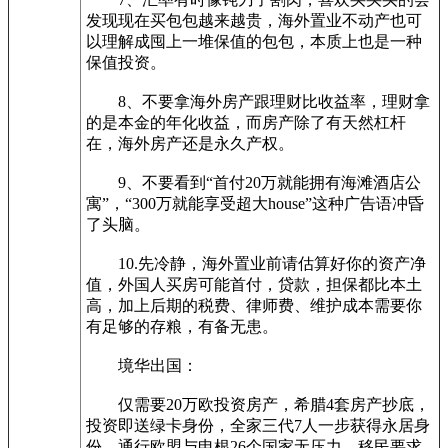
发现现在买包包越来越贵，海外置业不动产也可
以理解成囤上一堆保值的包包，本质上也是一种
保值投资。
8、不要拿海外房产跟理财比收益率，理财拿
的是本金的年化收益，而房产除了有天然杠杆
在，海外房产还是永久产权。
9、不要看到“首付20万就能拥有海滩酒店公
寓”，“300万就能享受超大house”这种广告语冲昏
了头脑。
10.先冷静，海外置业前请估算好你的资产净
值，外国人买房可能首付，贷款，担保都比本土
高，加上后期的税费、律师费、维护成本需要你
有足够的存粮，有备无患。
境华出国：
仅需要20万欧投资房产，希腊4套房产抄底，
投资即送绿卡身份，全家三代7人一步获得永居身
份，通行欧盟与申根26个国家无压力。移民要求