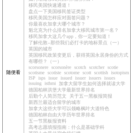
移民美国快速通道！
盘点一下美国移民签证类型
移民美国怎样应对面签问题？
你最喜欢加拿大哪个城市？
魁北克为什么排名加拿大移民城市第一名？
移民加拿大这几个app，你一定要知道！
了解伦敦--那些我们必打卡的地标景点（一）
英国的城市
英国移民政策变更后，获得英国永居身份的方式
有哪些？（一）
scorsonere
scorsonère
scotch
scotcher
scotie
随便看
scotisme
scotiste
scotome
scott
scottish
isotopism
ISP
isps
issue
issued
issuer
issuers
issues
issuing
isthmi
加拿大留学生如何选择就读大学
德国柏林洪堡大学最新世界排名
后勤个人简历范文
关于五一黑板报简报
新西兰最适合留学的城市
加拿大这些大学可以领略枫叶大道特色
德国柏林自由大学历年世界排名
五一节黑板报资料
高考志愿填报指南：什么是基础学科