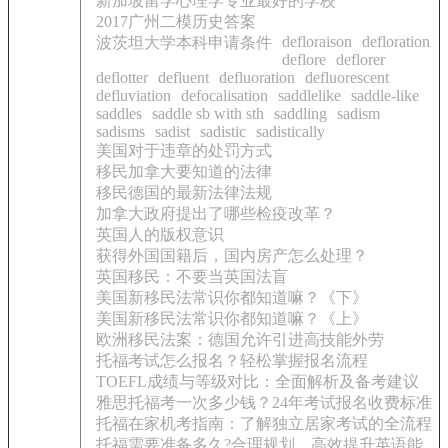
新加坡留学心理学专业最好的学校
2017广州二模历史答案
defloraison
defloration
波茨坦大学本科申请条件
deflore
deflorer
deflotter
defluent
defluoration
defluorescent
defluviation
defocalisation
saddlelike
saddle-like
saddles
saddle sb with sth
saddling
sadism
sadisms
sadist
sadistic
sadistically
美国对于违章的处罚方式
移民加拿大要知道的法律
移民德国的最新法律法规
加拿大政府提出了哪些检疫改革？
英国人的版权意识
获得外国国籍后，国内房产怎么处理？
英国移民：不要当英国法盲
美国新移民法常识你都知道嘛？《下》
美国新移民法常识你都知道嘛？《上》
欧洲移民法案：德国允许引进高技能外劳
托福考试怎么报名？轻松掌握报名流程
TOEFL成绩与等级对比：全面解析及备考建议
雅思托福考一次多少钱？24年考试报名收费标准
托福在家机考指南：了解独立居家考试的全流程
托福需要准备多久?合理规划，高效提升英语能