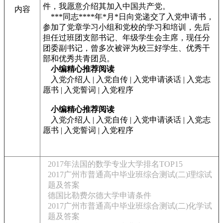
件，我愿意介绍其加入中国共产党。
内容
***同志****年*月*日向党递交了入党申请书，
参加了党章学习小组和党校的学习和培训，先后
担任过班团支部书记、年级学生会主席，现任分
团委副书记，曾多次被评为校三好学生、优秀干
部和优秀共青团员。
小编精心推荐阅读
入党介绍人
|
入党自传
|
入党申请谈话
|
入党志
愿书
|
入党誓词
|
入党程序
小编精心推荐阅读
入党介绍人
|
入党自传
|
入党申请谈话
|
入党志
愿书
|
入党誓词
|
入党程序
2017年法国的数学专业大学排名TOP15
2017广州市普通高中毕业班综合测试(二)理综试
题及答案
德国比勒费尔德大学申请条件
2017广州市普通高中毕业班综合测试(二)化学试
题及答案