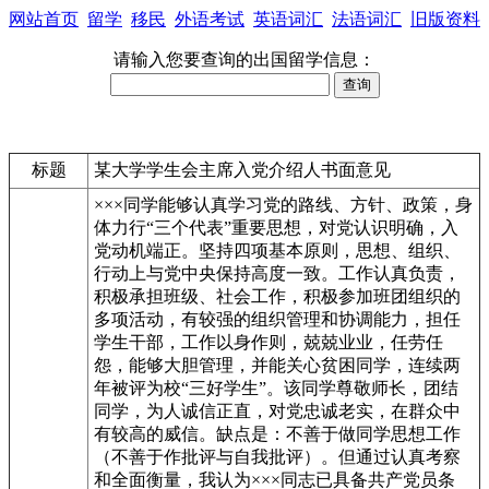
网站首页
留学
移民
外语考试
英语词汇
法语词汇
旧版资料
请输入您要查询的出国留学信息：
标题
某大学学生会主席入党介绍人书面意见
×××同学能够认真学习党的路线、方针、政策，身
体力行“三个代表”重要思想，对党认识明确，入
党动机端正。坚持四项基本原则，思想、组织、
行动上与党中央保持高度一致。工作认真负责，
积极承担班级、社会工作，积极参加班团组织的
多项活动，有较强的组织管理和协调能力，担任
学生干部，工作以身作则，兢兢业业，任劳任
怨，能够大胆管理，并能关心贫困同学，连续两
年被评为校“三好学生”。该同学尊敬师长，团结
同学，为人诚信正直，对党忠诚老实，在群众中
有较高的威信。缺点是：不善于做同学思想工作
（不善于作批评与自我批评）。但通过认真考察
和全面衡量，我认为×××同志已具备共产党员条