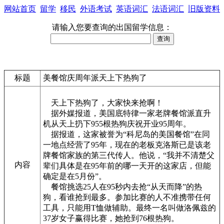
网站首页
留学
移民
外语考试
英语词汇
法语词汇
旧版资料
请输入您要查询的出国留学信息：
标题
美餐馆庆周年派天上下热狗了
天上下热狗了，大家快来抢啊！
据外媒报道，美国底特律一家老牌餐馆派直升
机从天上扔下955根热狗庆祝开业95周年。
据报道，这家被誉为“科尼岛的美国餐馆”在同
一地点经营了95年，现在的老板克洛斯已是该老
牌餐馆家族的第三代传人。他说，“我并不清楚父
内容
辈们具体是在95年前的哪一天开的这家店，但能
确定是在5月份”。
餐馆挑选25人在95秒内去抢“从天而降”的热
狗，看谁抢到最多。参加比赛的人不准携带任何
工具，只能用T恤做辅助。最终一名叫做洛佩兹的
37岁女子赢得比赛，她抢到76根热狗。