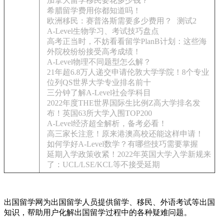
加拿大留学移民要花多少钱？
希腊留学费用你都知道吗！
欧洲移民：赛普洛斯需要多少费用？
测试2
A-Level生物学习、考试技巧盘点
高考正当时，不妨看看留学PlanB计划：这些海
外院校纷纷接受高考成绩！
A-Level物理不同题型怎么解？
21年超6.8万人递交申请伦敦大学学院！8个专业
位列QS世界大学专业排名前十
三分钟了解A-Level社会学科目
2022年度THE世界国际生比例Z高大学排名发
布！英国63所大学入围TOP200
A-Level经济超全解析，备考必看！
高三家长注意！原来港澳高校还能这样申请！
如何学好A-Level数学？有哪些技巧需要掌握
延期入学政策收紧！2022年英国大学入学新规来
了：UCL/LSE/KCL等不接受延期
出国留学网为出国留学人员提供留学、移民、外语考试等出国
知识，帮助用户化解出国留学过程中的各种疑难问题。