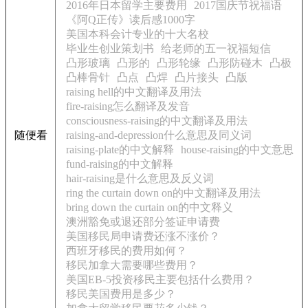
2016年日本留学主要费用
2017国庆节祝福语
《阿Q正传》读后感1000字
美国本科会计专业的十大名校
毕业生创业策划书
给老师的五一祝福短信
凸形玻璃
凸形的
凸形轮缘
凸形防碰木
凸极
凸棒骨针
凸点
凸焊
凸片接头
凸版
raising hell的中文翻译及用法
fire-raising怎么翻译及发音
consciousness-raising的中文翻译及用法
随便看
raising-and-depression什么意思及同义词
raising-plate的中文解释
house-raising的中文意思
fund-raising的中文解释
hair-raising是什么意思及反义词
ring the curtain down on的中文翻译及用法
bring down the curtain on的中文释义
澳洲豁免或退还部分签证申请费
美国移民局申请费还涨不涨价？
西班牙移民的费用如何？
移民加拿大需要哪些费用？
美国EB-5投资移民主要包括什么费用？
移民美国费用是多少？