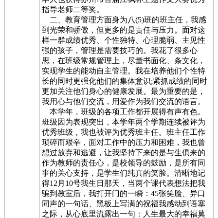
指导老师二等奖。
二、教育管理方面身为八(5)班的班主任，我感
到光荣和骄傲，但更多的是责任与压力。面对这
样一群成绩优秀、个性独特、心理脆弱、主见性
强的孩子，管理是需要技巧的。我花了很多心
思，在班级常规管理上，尽量书面化、条文化，
实现学生的能动自主管理。我在培养他们个性特
长的同时更强化他们的集体意识;紧抓成绩的同时
更加关注他们身心的健康发展。最为重要的是，
我用心与他们交流，用爱作为我们交流的语言。
本学年，班级的各项工作都开展得有声有色。
班级因为表现突出，本学年两个学期连续被评为
优秀班级，我也被评为优秀班主任。班主任工作
琐碎而艰辛，面对工作中的压力和困难，我也曾
想过放弃和逃避，让我坚持下来的是与生俱来的
作为教师的责任心，是校领导的鼓励，是所有同
事的关心支持，是学生们纯真的笑脸。清晰地记
得12月10号我生日那天，当两个课代表想法把我
骗到教室后，我打开门的一瞬：45张笑脸、异口
同声的一句话、黑板上写满的祝福我感动到语塞
之际，从心底里流露出一句：人生最大的幸福莫