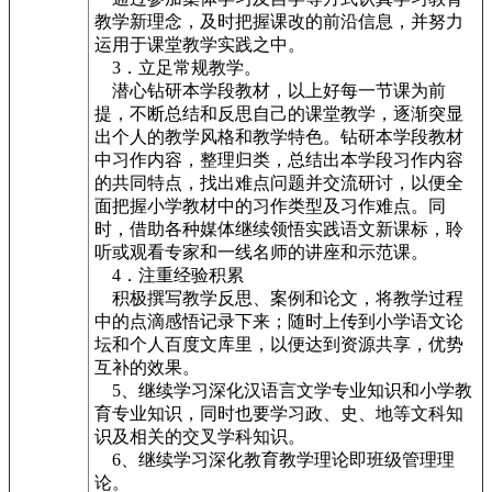
教学新理念，及时把握课改的前沿信息，并努力
运用于课堂教学实践之中。
3．立足常规教学。
潜心钻研本学段教材，以上好每一节课为前
提，不断总结和反思自己的课堂教学，逐渐突显
出个人的教学风格和教学特色。钻研本学段教材
中习作内容，整理归类，总结出本学段习作内容
的共同特点，找出难点问题并交流研讨，以便全
面把握小学教材中的习作类型及习作难点。同
时，借助各种媒体继续领悟实践语文新课标，聆
听或观看专家和一线名师的讲座和示范课。
4．注重经验积累
积极撰写教学反思、案例和论文，将教学过程
中的点滴感悟记录下来；随时上传到小学语文论
坛和个人百度文库里，以便达到资源共享，优势
互补的效果。
5、继续学习深化汉语言文学专业知识和小学教
育专业知识，同时也要学习政、史、地等文科知
识及相关的交叉学科知识。
6、继续学习深化教育教学理论即班级管理理
论。