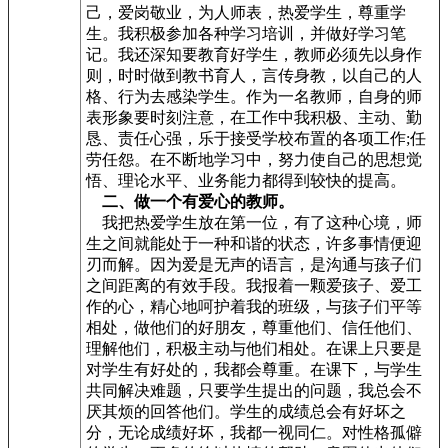
己，爱岗敬业，为人师表，热爱学生，尊重学
生。我积极参加各种学习培训，并做好学习笔
记。我还深知要教育好学生，教师必须先以身作
则，时时做到教书育人，言传身教，以自己的人
格、行为去感染学生。作为一名教师，自身的师
表形象要时刻注意，在工作中我积极、主动、勤
恳、责任心强，乐于接受学校布置的各项工作;任
劳任怨。在不断地学习中，努力使自己的思想觉
悟、理论水平、业务能力都得到较快的提高。
二、做一个有爱心的教师。
我把热爱学生放在第一位，有了这种心境，师
生之间就能处于一种和谐的状态，许多事情便迎
刃而解。因为爱是无声的语言，是沟通与孩子们
之间距离的有效手段。我报着一颗爱孩子、爱工
作的心，精心地呵护着我的班级，与孩子们平等
相处，做他们的好朋友，尊重他们、信任他们、
理解他们，积极主动与他们相处。在课上只要是
对学生有好处的，我都会尊重。在课下，与学生
共同解决难题，只要学生提出的问题，我总会不
厌其烦的回答他们。学生的成绩总会有好坏之
分，无论成绩好坏，我都一视同仁。对性格孤僻