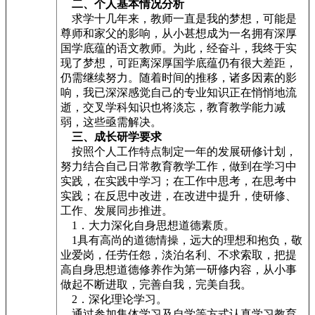
二、个人基本情况分析
求学十几年来，教师一直是我的梦想，可能是
尊师和家父的影响，从小甚想成为一名拥有深厚
国学底蕴的语文教师。为此，经奋斗，我终于实
现了梦想，可距离深厚国学底蕴仍有很大差距，
仍需继续努力。随着时间的推移，诸多因素的影
响，我已深深感觉自己的专业知识正在悄悄地流
逝，交叉学科知识也将淡忘，教育教学能力减
弱，这些亟需解决。
三、成长研学要求
按照个人工作特点制定一年的发展研修计划，
努力结合自己日常教育教学工作，做到在学习中
实践，在实践中学习；在工作中思考，在思考中
实践；在反思中改进，在改进中提升，使研修、
工作、发展同步推进。
1．大力深化自身思想道德素质。
1具有高尚的道德情操，远大的理想和抱负，敬
业爱岗，任劳任怨，淡泊名利、不求索取，把提
高自身思想道德修养作为第一研修内容，从小事
做起不断进取，完善自我，完美自我。
2．深化理论学习。
通过参加集体学习及自学等方式认真学习教育