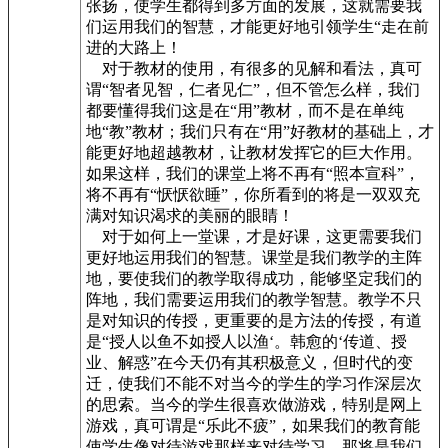
张扬，使学生都得到多方面的发展，这就需要我
们运用我们的智慧，才能更好地引领学生“走在前
进的大路上！
对于教材的使用，有很多的见解和看法，真可
谓“智者见智，仁者见仁”，但不管怎么样，我们
都要懂得我们这是在“用”教材，而不是在单纯
地“教”教材；我们只有在“用”好教材的基础上，才
能更好地超越教材，让教材发挥它的巨大作用。
如果这样，我们的课堂上将不再有“照本宣科”，
将不再有“恹恹欲睡”，你所看到的将是一双双充
满对知识渴求的美丽的眼睛！
对于如何上一堂课，才是好课，这更需要我们
更好地运用我们的智慧。课堂是我们教学的主阵
地，要使我们的教学取得成功，能够坚定我们的
阵地，我们需要运用我们的教学智慧。教学不只
是对知识的传授，更重要的是方法的传授，有道
是“授人以鱼不如授人以渔‘。韩愈的‘传道、授
业、解惑”在今天仍有其积极意义，但时代的变
迁，使我们不能不对当今的学生的学习作深层次
的思索。当今的学生很喜欢做游戏，特别是网上
游戏，真可谓是“乐此不疲”，如果我们的教育能
使学生像对待游戏那样来对待学习，那将是我们