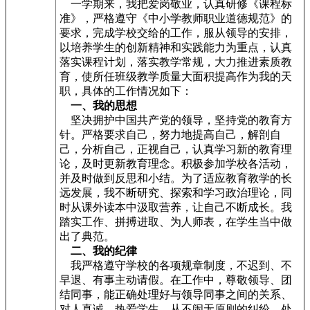
一学期来，我把爱岗敬业，认真研修《课程标
准》，严格遵守《中小学教师职业道德规范》的
要求，完成学校交给的工作，服从领导的安排，
以培养学生的创新精神和实践能力为重点，认真
落实课程计划，落实教学常规，大力推进素质教
育，使所任班级教学质量大面积提高作为我的天
职，具体的工作情况如下：
一、我的思想
坚决拥护中国共产党的领导，坚持党的教育方
针。严格要求自己，努力地提高自己，解剖自
己，分析自己，正视自己，认真学习新的教育理
论，及时更新教育理念。积极参加学校各活动，
并及时做到反思和小结。为了适应教育教学的长
远发展，我不断研究、探索和学习政治理论，同
时从课外读本中汲取营养，让自己不断成长。我
踏实工作、拼搏进取、为人师表，在学生当中做
出了典范。
二、我的纪律
我严格遵守学校的各项规章制度，不迟到、不
早退、有事主动请假。在工作中，尊敬领导、团
结同事，能正确处理好与领导同事之间的关系、
对人真诚、热爱学生，从不闹无原则的纠纷，处