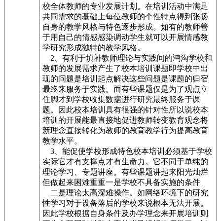
校全体教师的专业发展计划。在培训活动中满足
共同需求的基础上每位教师的个性特点得到张扬
自身的教学风格与特色逐步形成。如有的教师善
于用自己的情感感染调动学生就可以开展情感教
学研究形成独特的教学风格。
2、有利于填补教师理论与实践间的鸿沟学校和
教师的发展需求产生了校本培训课题即学校中出
现的问题是培训起点解决这些问题是课题的归宿
最终来服务于实践。而有些课题仅是为了观点立
住脚才到学校收集数据进行研究最终服务于课
题。因此校本培训具有很强的针对性所以说校本
培训的开展能最直接地促进教师转变教育观念将
新理念直接转化为教师的教育教学行为提高教育
教学水平。
3、能促使学校形成特色校本培训必须基于学校
实际它才有支撑点才有生命力。它不同于单纯的
理论学习、专题讲座。有些课题讲起来阳光灿烂
但做起来困难重重一是学校不具备实施的条件
二是理论太高深难操作。如网络环境下的研究
性学习对于设备落后的学校来说根本无法开展。
因此学校根据自身条件及办学理念来开展培训则