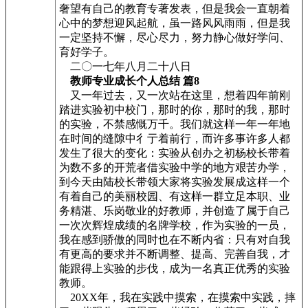
奢望有自己的教育专著发表，但是我会一直朝着
心中的梦想迎风起航，虽一路风风雨雨，但是我
一定坚持不懈，尽心尽力，努力静心做好学问、
育好学子。
二〇一七年八月二十八日
教师专业成长个人总结 篇8
又一年过去，又一次站在这里，想着四年前刚
踏进实验初中校门，那时的你，那时的我，那时
的实验，不禁感慨万千。我们就这样一年一年地
在时间的缝隙中彳亍着前行，而许多事许多人都
发生了很大的变化：实验从创办之初杨校长带着
为数不多的开荒者借实验中学的地方艰苦办学，
到今天由陆校长带领大家将实验发展成这样一个
有着自己的美丽校园、有这样一群立足本职、业
务精湛、乐岗敬业的好教师，并创造了属于自己
一次次辉煌成绩的名牌学校，作为实验的一员，
我在感到骄傲的同时也在不断内省：只有对自我
有更高的要求并不断调整、提高、完善自我，才
能跟得上实验的步伐，成为一名真正优秀的实验
教师。
20XX年，我在实践中摸索，在摸索中实践，摔