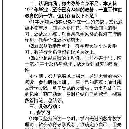
二、认识自我，努力弥补自身不足：本人从
1991年毕业，至今已有24年的教龄，一直工作在
教育的第一线。但仍存有以下不足：
⑴ 本身知识结构仍然存在一定的欠缺，文化底
蕴不够丰厚，知识不够广博。对专业知识的学
习，还缺乏系统，对自身教学风格的提炼有滞碍
作用。教学个性还不够突出。
⑵新课堂教学改革下，教学理念缺少深度学
习，教学行为仍停留在经验层次上。
⑶缺少超越自我的主动性。平时不善于思，惰
于笔,不善于总结与整理，缺乏探讨研究的积极
性。
本学期，努力克服以上弱点，通过大量的课外
阅读、参加研修培训，丰厚自己的底蕴；通过课
堂教学实践，勇于尝试教改举措，力争形成自己
的风格；勤于动笔，及时总结自己的感悟，撰写
多篇随笔、总结等。
三、具体行动：
1．多学习
⑴每天坚持阅读一小时。学习先进的教育教学
理论，转变教育教学观念，准确定位自己，用先