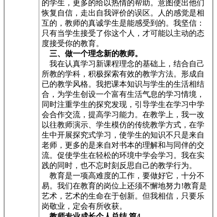
的学生，更多的给以热情的帮助。意图使出他们
恢复自信，走出自我评价的误区。人的感觉是相
互的，教师的真诚学生是能感受到的。我坚信：
只有当学生接受了你这个人，才可能以主动的态
度接受你的教育。
三、做一个理念新的教师。
我在认真学习新课程理念的基础上，结合自己
所教的学科，积极探索有效的教学方法。形成自
已的教学风格。我把课本知识与学生的生活相结
合，为学生创设一个富有生活气息的学习情境，
同时注重学生的探究发现，引导学生在学习中学
会合作交流，提高学习能力。在教学上，我一改
以往教师演示、学生模仿的传统教学方式，在学
生中开展探究式学习，使学生的知识不只是来自
老师，更多的是来自对书本的理解和与同伴的交
流。促使学生在轻松的环境中学会学习。我在实
践的同时，也不忘时刻反思自己的教学行为。
教育是一项高难度的工作，要做好它，十分不
易。我们在教育的岗位上还须不懈地努力!教育是
艺术，艺术的生命在于创新。但我相信，只要乐
岗敬业，定会有所收获。
教师专业成长个人总结 篇4