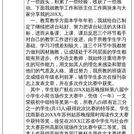
了一些跟头，积累了一些经验，收获了一些感
动。下面我就教学工作和班主任工作两块来与大
家分享我的20XX。
一、教育教学方面本学年年初，我就给自己制
定了继续把讲台站好、努力把讲台站活的大体目
标，进而从备课、上课、课后反思三个环节着手
对自己的教学工作进行改进。由于所教学生学习
基础、学习习惯差别较大，这三个环节中我都努
力做到因材施教，让成绩处于不同层面的学生都
能有所进步。作为语文教师，我始终注重培养学
生的写作能力，用文如其人的理念来感染和塑造
他们的气质及人格。通过努力，我所教的班级语
文成绩在年级名列前茅，辅导学生多次在报刊杂
志上发表文章，并在多次作文比赛中获奖。
其中，学生耿广航在20XX姑苏晚报杯第八届中
小学生小荷当场作文大赛中，凭借《一年》一文
荣获初中组特等奖第一名，所教八(5)班有近三分
之一的学生(共13人)获得此次比赛的特等奖。学生
沈雨新在20XX年苏州姑苏晚报限时阅读作文大赛
中获特等奖，徐笑在20XX江苏省中学生与社会作
文大赛苏州高新区现场作文比赛中获二等奖。我
本人也获得苏州市首届江枫杯主题作文大赛优秀