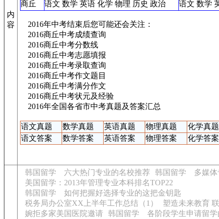
商丘
语文
数学
英语
化学
物理
历史
政治
语文
数学
内
2016年中考结束后您可能还会关注：
容
2016商丘中考成绩查询
2016商丘中考分数线
2016商丘中考志愿填报
2016商丘中考录取查询
2016商丘中考作文题目
2016商丘中考满分作文
2016商丘中考状元及经验
2016年全国各省市中考真题及答案汇总
语文真题
数学真题
英语真题
物理真题
化学真题
语文答案
数学答案
英语答案
物理答案
化学答案
韩国留学 六大热门专业的名校推荐
韩国留学 多媒体
美国留学：2013年管理专业本科排名TOP22
韩国留学 如何把握好选择专业的这把金钥匙
税务局办公室XX上半年工作总结（1）
塑造未来教育 
婉拒多家美国医院邀请
韩国留学 各阶段学生申请留学