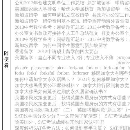
公司2012年创建文明单位工作总结
新加坡留学 申请留
美国国家级大学排名：哈佛大学居榜首
新加坡留学 私
新加坡留学 如何申请私立院校留学
县政府办公室工作
新加坡留学 留学费用基本概况
留学热带动海外置业潮 
2013中考数学备考：易错题汇总35
2013中考数学备考：
办公室文书兼政府接待个人工作总结范文
县委办公室个
2013中考数学备考：易错题汇总37
2013中考数学备考：
新加坡留学 为何中国学生愿意到新加坡留学
香港留学 2012申请硕士留学的四大要点
随
picojou
美国留学：盘点不同专业收入 冷门专业收入不薄
便
picoree
看
picorée
picoseconde
picot
fork-out
fork out
fork out for
f
forks
forks'
forksful
forlorn
forlorner
移民加拿大有哪些
如何申请加拿大永久居民卡？
2021年如何移民加拿大？
加拿大移民需要公证哪些材料？
加拿大旅行限制将放宽
加拿大移民如何延长过期的永久居留确认书？
英国移民政策变更后，获得英国永居身份的方式有哪些
英国移民政策变更后，获得英国永居身份的方式有哪些
英国将推两款“新工签”（二）
英国将推两款“新工签”（
SAT数学满分多少分？一文带你了解清楚！
SAT考试
除美国外，SAT考试成绩在其他国家认可吗?
深度解析SAT备考方法：如何做到事半功倍？
SAT培