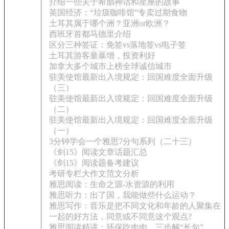
介绍一些关于希腊神话和星座的故事
英国经济：“垃圾咖啡馆”专卖过期食物
土耳其属于哪个洲？亚洲or欧洲？
西班牙首都马德里介绍
区分三种签证：免签vs落地签vs电子签
土耳其游客量暴增，投资利好
加拿大多个城市上榜全球诚信城市
驻美使馆最新出入境规定：回国难度全面升级
（三）
驻美使馆最新出入境规定：回国难度全面升级
（二）
驻美使馆最新出入境规定：回国难度全面升级
（一）
3分钟学会一个雅思7分句系列（二十三）
《剑15》阅读文章话题汇总
《剑15》阅读题备考建议
考研专栏大作文范文分析
雅思阅读：生命之源-水资源的利用
雅思听力：出了国，我能做些什么运动？
雅思写作：音乐是把不同文化和年龄的人聚集在
一起的好方法，同意或不同意这个观点?
雅思阅读精讲：环保吃肉肉，三步解“长句”