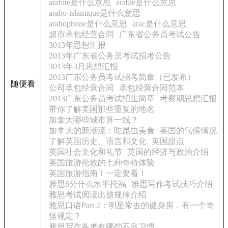
arabité是什么意思
arable是什么意思
arabo-islamique是什么意思
arabophone是什么意思
arac是什么意思
超市承包经营合同
广东省公务员考试公告
3013年思想汇报
2013年广东省公务员考试招考公告
3013年3月思想汇报
2013广东公务员考试招考简章（已发布）
随便看
公司承包经营合同
承包经营合同范本
2013广东公务员考试招生简章
考察期思想汇报
带你了解美国那些重复的地名
加拿大哪些城市算一线？
加拿大的新潮流：吃昆虫美食
英国的气候情况
了解英国历史、语言和文化
英国甜点
英国社会文化和礼节
英国的经济与政治介绍
英国旅游伦敦的七种奇特体验
英国旅游指南！一定要看！
雅思6分什么水平托福
雅思写作考试技巧介绍
雅思考试阅读出题规律介绍
雅思口语Part 2：明星常去的健身房，有一个奇
怪规定？
雅思写作备考有哪些不良习惯