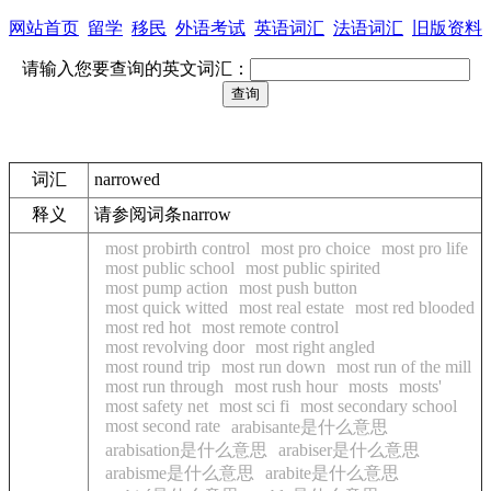
网站首页
留学
移民
外语考试
英语词汇
法语词汇
旧版资料
请输入您要查询的英文词汇：
词汇
narrowed
释义
请参阅词条narrow
most probirth control
most pro choice
most pro life
most public school
most public spirited
most pump action
most push button
most quick witted
most real estate
most red blooded
most red hot
most remote control
most revolving door
most right angled
most round trip
most run down
most run of the mill
most run through
most rush hour
mosts
mosts'
most safety net
most sci fi
most secondary school
most second rate
arabisante是什么意思
arabisation是什么意思
arabiser是什么意思
arabisme是什么意思
arabite是什么意思