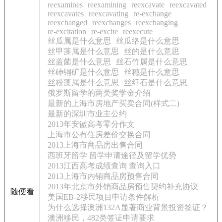
reexamines
reexamining
reexcavate
reexcavated
reexcavates
reexcavating
re-exchange
reexchanged
reexchanges
reexchanging
re-excitation
re-excite
reexecute
丝瓜属是什么意思
丝瓜络是什么意思
丝甲藻属是什么意思
丝的是什么意思
丝盖菌是什么意思
丝石竹属是什么意思
丝砷铜矿是什么意思
丝穗是什么意思
丝粉藻属是什么意思
丝纤石是什么意思
俄罗斯留学的两类奖学金介绍
最新的上海市房地产买卖合同(样式二)
最新的深圳市业主公约
2013年安徽高考零分作文
上海市公有住房差价交换合同
2013上海市商品房出售合同
西班牙留学 留学申请途径及留学优势
2013江西高考成绩查询 查询入口
2013上海市内销商品房预售合同
2013年北京市外销商品房预售契约补充协议
随便看
美国EB-2移民项目申请条件解析
为什么选择澳洲132A显著商业背景投资签证？
澳洲移民，482类签证申请要求