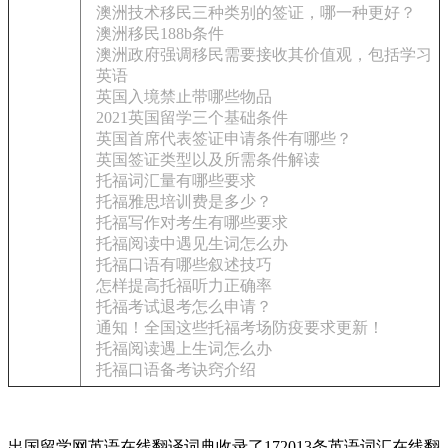
澳洲技术移民三种类别的签证，哪一种更好？
澳洲移民188b条件
澳洲政府强调移民需要接收其价值观，包括学习
英语
英国入境禁止带哪些物品
2021英国留学三个基础条件
英国首席代表签证申请条件有哪些？
英国签证类型以及所需条件解读
托福词汇量有哪些要求
托福雅思培训费是多少？
托福写作对考生有哪些要求
托福阅读中遇见生词怎么办
托福口语有哪些叙述技巧
怎样提高托福听力正确率
托福考试退考怎么申请？
通知！全国这些托福考场防疫要求更新！
托福阅读遇上生词怎么办
托福口语备考诀窍介绍
出国留学网英语在线翻译词典收录了172013条英语词汇在线翻