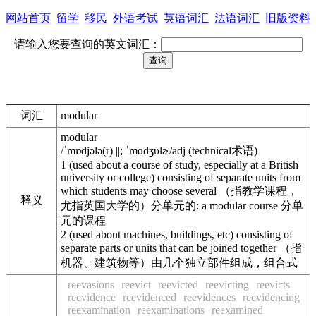
网站首页
留学
移民
外语考试
英语词汇
法语词汇
旧版资料
请输入您要查询的英文词汇：
词汇
modular
modular
/ˈmɒdjələ(r)
||
; ˈmɑdʒυlɚ/
adj
(
technical
术语)
1
(used about a course of study, especially at a British
university or college) consisting of separate units from
which students may choose several （指教学课程，
释义
尤指英国大学的）分单元的:
a modular course
分单
元的课程
2
(used about machines, buildings, etc) consisting of
separate parts or units that can be joined together （指
机器、建筑物等）由几个独立部件组成，组合式
reevasions
reevict
reevicted
reevicting
reevicts
reevidence
reevidenced
reevidences
reevidencing
reexamination
reexaminations
reexamined