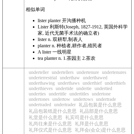
相似单词
lister planter
开沟播种机
Lister
利斯特(Joseph, 1827-1912, 英国外科学
家, 近代无菌手术法的确立者)
lister
n. 双耕犁,制表人
planter
n. 种植者,耕作者,殖民者
A lister
一线明星
tea planter
n. 1.茶园主 2.茶农
underteller
undertellers
undertenure
undertenures
underterrestrial
underthaw
underthawed
underthawing
underthaws
underthief
underthiefs
underthieves
undertide
undertie
undertied
underties
undertitle
undertitles
undertone
undertones
undertow
undertows
undertrade
undertraded
undertrader
礼品包装是什么意思
礼品包装纸是什么意思
礼品部是什么意思
礼堂是什么意思
礼宾司是什么意思
礼尚往来是什么意思
礼拜是什么意思
礼拜仪式是什么意思
礼拜会(会众)是什么意思