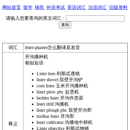
网站首页
留学
移民
外语考试
英语词汇
法语词汇
旧版资料
请输入您要查询的英文词汇：
词汇
lister-planter怎么翻译及发音
开沟播种机
相似短语
Lister lens
利斯忒透镜
lister shovel
双壁开沟铲
corn lister
玉米开沟播种机
lister plow
phr. 起垄机
bedder lister
开沟作垄器
lister drill
沟播机
lister plough
phr. 双壁开沟犁
toolbar lister
开沟犁
lister cultivator
沟播地中耕机
释义
Lister objective
利斯忒物镜