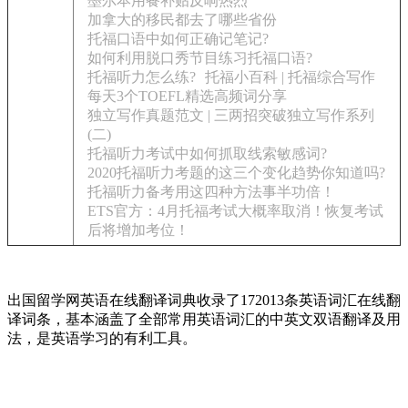
墨尔本用餐补贴反响热烈
加拿大的移民都去了哪些省份
托福口语中如何正确记笔记?
如何利用脱口秀节目练习托福口语?
托福听力怎么练?
托福小百科 | 托福综合写作
每天3个TOEFL精选高频词分享
独立写作真题范文 | 三两招突破独立写作系列
(二)
托福听力考试中如何抓取线索敏感词?
2020托福听力考题的这三个变化趋势你知道吗?
托福听力备考用这四种方法事半功倍！
ETS官方：4月托福考试大概率取消！恢复考试
后将增加考位！
出国留学网英语在线翻译词典收录了172013条英语词汇在线翻
译词条，基本涵盖了全部常用英语词汇的中英文双语翻译及用
法，是英语学习的有利工具。