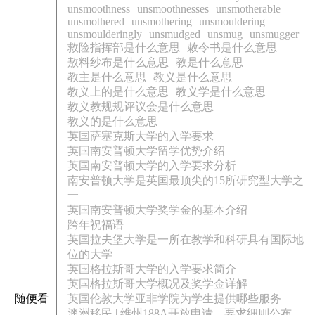
unsmoothness
unsmoothnesses
unsmotherable
unsmothered
unsmothering
unsmouldering
unsmoulderingly
unsmudged
unsmug
unsmugger
救险指挥部是什么意思
敕令书是什么意思
敖料纱布是什么意思
教是什么意思
教主是什么意思
教义是什么意思
教义上的是什么意思
教义学是什么意思
教义教规规评议会是什么意思
教义的是什么意思
英国萨塞克斯大学的入学要求
英国南安普顿大学留学优势介绍
英国南安普顿大学的入学要求分析
南安普顿大学是英国最顶尖的15所研究型大学之
一
英国南安普顿大学奖学金的基本介绍
跨年祝福语
英国拉夫堡大学是一所在教学和科研具有国际地
位的大学
英国格拉斯哥大学的入学要求简介
英国格拉斯哥大学概况及奖学金详解
随便看
英国伦敦大学亚非学院为学生提供哪些服务
澳洲移民 | 维州188A开放申请，要求细则公布