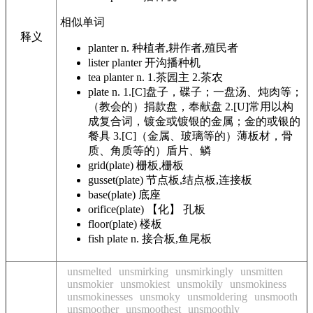
相似单词
释义
planter
n. 种植者,耕作者,殖民者
lister planter
开沟播种机
tea planter
n. 1.茶园主 2.茶农
plate
n. 1.[C]盘子，碟子；一盘汤、炖肉等；
（教会的）捐款盘，奉献盘 2.[U]常用以构
成复合词，镀金或镀银的金属；金的或银的
餐具 3.[C]（金属、玻璃等的）薄板材，骨
质、角质等的）盾片、鳞
grid(plate)
栅板,栅板
gusset(plate)
节点板,结点板,连接板
base(plate)
底座
orifice(plate)
【化】 孔板
floor(plate)
楼板
fish plate
n. 接合板,鱼尾板
unsmelted
unsmirking
unsmirkingly
unsmitten
unsmokier
unsmokiest
unsmokily
unsmokiness
unsmokinesses
unsmoky
unsmoldering
unsmooth
unsmoother
unsmoothest
unsmoothly