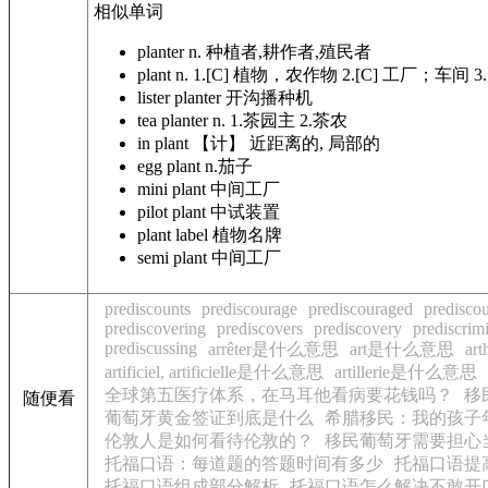
相似单词
planter
n. 种植者,耕作者,殖民者
plant
n. 1.[C] 植物，农作物 2.[C] 工厂；车
lister planter
开沟播种机
tea planter
n. 1.茶园主 2.茶农
in plant
【计】 近距离的, 局部的
egg plant
n.茄子
mini plant
中间工厂
pilot plant
中试装置
plant label
植物名牌
semi plant
中间工厂
prediscounts
prediscourage
prediscouraged
predisco
prediscovering
prediscovers
prediscovery
prediscrim
prediscussing
arrêter是什么意思
art是什么意思
ar
artificiel, artificielle是什么意思
artillerie是什么意思
全球第五医疗体系，在马耳他看病要花钱吗？
移
随便看
葡萄牙黄金签证到底是什么
希腊移民：我的孩子
伦敦人是如何看待伦敦的？
移民葡萄牙需要担心
托福口语：每道题的答题时间有多少
托福口语提
托福口语组成部分解析
托福口语怎么解决不敢开