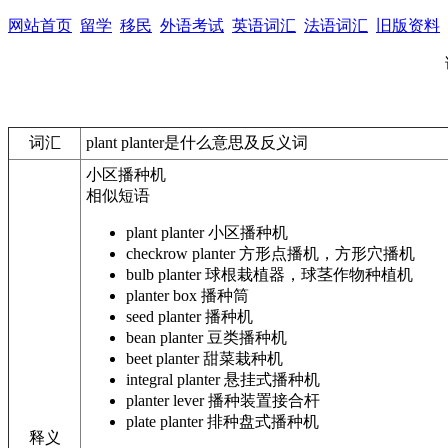
网站首页
留学
移民
外语考试
英语词汇
法语词汇
旧版资料
词汇
plant planter是什么意思及反义词
小区播种机
相似短语
plant planter
小区播种机
checkrow planter
方形点播机，方形穴播机
bulb planter
球根栽植器，球茎作物种植机
planter box
播种筒
seed planter
播种机
bean planter
豆类播种机
beet planter
甜菜栽种机
integral planter
悬挂式播种机
planter lever
播种装置接合杆
plate planter
排种盘式播种机
释义