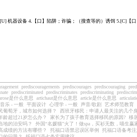
间 3.[U] 机器设备 4.【口】陷阱；诈骗；（搜查等的）诱饵 5.[C]【口】
uragement
prediscouragements
prediscourages
prediscouraging
pred
inate
prediscriminated
prediscriminates
prediscriminating
prediscrim
throse是什么意思
artichaut是什么意思
article是什么意思
articu
音乐 - 一般
平面设计
心理学 - 一般
声音/歌剧
艺术师范教育
民葡萄牙，城市如何选择？
西班牙移民：申请人最关注的几个
年龄超过21岁怎么办？
家长为了孩子教育选择移民的原因?
移
当地的治安吗？
外国“名媛猫”火了！做spa，买衫无数，喵生赢
高成绩的方法有哪些？
托福口语禁忌误区举例
托福口语备考注
口的问题？
托福口语七条实用建议