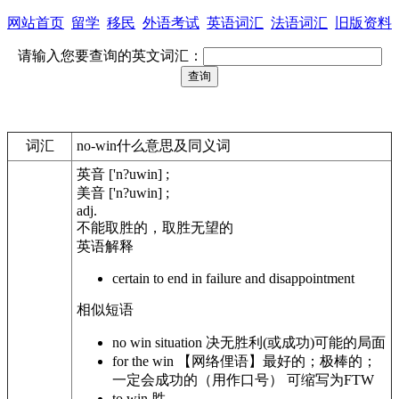
网站首页
留学
移民
外语考试
英语词汇
法语词汇
旧版资料
请输入您要查询的英文词汇：
词汇
no-win什么意思及同义词
英音
['n?uwin] ;
美音
['n?uwin] ;
adj.
不能取胜的，取胜无望的
英语解释
certain to end in failure and disappointment
相似短语
no win situation
决无胜利(或成功)可能的局面
for the win
【网络俚语】最好的；极棒的；
一定会成功的（用作口号） 可缩写为FTW
to win
胜