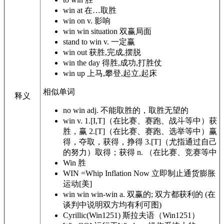
win at
在…取胜
win on
v. 影响
win win situation
双赢局面
stand to win
v. 一定赢
win out
获胜,完成,摆脱
win the day
得胜,成功,打胜仗
win up
上马,攀登,起立,起床
相似单词
释义
no win
adj. 不能取胜的，取胜无望的
win
v. 1.[I,T]（在比赛、赛跑、战斗等中）获
胜，赢 2.[T]（在比赛、赛跑、选举等中）赢
得，夺取，获得，挣得 3.[T]（尤指通过自己
的努力）取得；获得 n. （在比赛、竞赛等中
Win
胜
WIN
=Whip Inflation Now 立即制止通货膨胀
运动[美]
win win
win-win a. 双赢的; 双方都获利的 (在
谈判中说明双方均有利可图)
Cyrillic(Win1251)
斯拉夫语（Win1251）